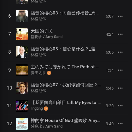
林格尼尔
福音的核心08：向自己传福音_周索恩
6
6:07
林格尼尔
天国的子民
7
4:24
盛晓玫 / Amy Sand
福音的核心05：信心是什么？_盖伊 ‧ 理查德
8
6:05
林格尼尔
主のみてに導かれて The Path of Grace リリックMV【さんびの泉・SOPプレイズワーシップ01 天が開き】
9
1:34
赞美之泉
福音的核心07：我们该如何回应？_约翰 ‧ 特威德
10
5:46
林格尼尔
【我要向高山舉目 Lift My Eyes to the Hills】敬拜MV - 讚美之泉兒童敬拜讚美 (1)
11
3:20
lingting
神的家 House Of God 盛曉玫 Amy Sand 泥土音樂專輯 8：不變的愛
12
3:40
盛晓玫 / Amy Sand