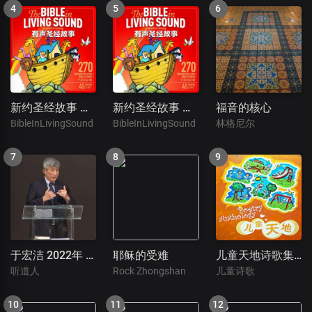
新约圣经故事 （二）
新约圣经故事 （一）
福音的核心
BibleInLivingSound
BibleInLivingSound
林格尼尔
于宏洁 2022年 讲道信息专集
耶稣的受难
儿童天地诗歌集（1）
听道人
Rock Zhongshan
儿童诗歌