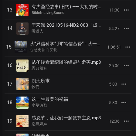
有声圣经故事(旧约) ——太初的时候 1
13
11:30
BibleInLivingSound
于宏潔 20210516-ND2 003「成為新造」(2) ：《認識罪與肉體》
14
54:27
听道人
从“只信科学” 到“笃信基督” - 从一位无神论数学家到基督徒牧师的见证
15
1:06:51
心意更新而变化
从圣经看寇绍恩的错谬与危害.mp3
16
25:06
恩典姐妹
别无所求
17
5:03
牧佟
这一生最美的祝福
18
5:30
小草诗歌
感恩节，让我们一起数算主恩.mp3
19
12:36
恩典姐妹